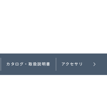
MAZDA3 FASTBACK
コンパクト・スポーツ
¥2,365,000〜（消費税込）
験
ウェブカタログのご紹
介
COMMUNITY
カタログ・取扱説明書
アクセサリー
-
MAZDA CX
3
エコカーラインナップ
コンパクトSUV
MAZDA DRIVING
¥2,704,900〜（消費税込）
カーケア・修理
ACADEMY