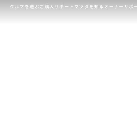
クルマを選ぶ
ご購入サポート
マツダを知る
オーナーサポ
ゲスト 様
クルマを選ぶ
車種・グレード比較
MAZDAのSUV比較
MYページTOP
ご購入サポート
マツダを知る
オーナーサポート
QRコード
登録情報の変更
CLUB MAZDAとは
お知らせ配信の登録・解除
ご購入サポート
-
MAZDA CX
30
新
ログアウト
クルマ購入ガイド
コンパクトSUV
ミ
カンタン見積り
¥2,640,000〜（消費税込）
¥
販売店検索
試乗車検索
購入相談
クルマ購入ガイド
マツダの想い（ブラン
マツダコネクト
カン
MAZ
コネ
ド）
AOY
ス
マツダを知る