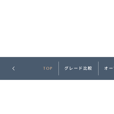
-
MAZDA MX
30
M
オーナーサポート
-
コ
ROTARY
EV
¥
コンパクトSUV
試乗車検索
購入
¥4,433,000〜（消費税込）
マツダミュージアム
CLASSIC MAZDA
マツ
中古車
メンテナンス
リコール情報
お問合せ/FAQ
TOP
グレード比較
オー
ニュースルーム
MAZDA3 SEDAN
M
中古車検索
クレ
セダン
ス
カーライフケア
企業・IR・採用
DISCOVER with
MAZ
¥2,750,000〜（消費税込）
¥
サービス体制
新車
MAZDA
RA
スポ