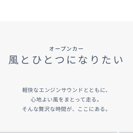
車保険
テナンスノート
延長保証
お客様
オープンカー
お引越しのとき
万が一の時は
風とひとつになりたい
軽快なエンジンサウンドとともに、
のお客様
心地よい風をまとって走る。
そんな贅沢な時間が、ここにある。
お引越しのとき
万が一の時は