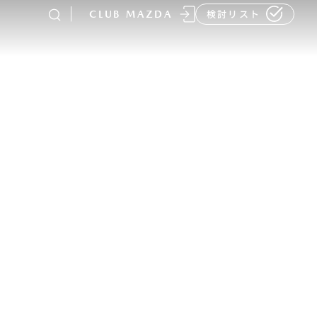
CLUB MAZDA
検討リスト
-
MAZDA CX
80
ラージSUV
¥4,781,700〜（消費税込）
販売店検索
イベント情報
マニュアル・取扱説明
書