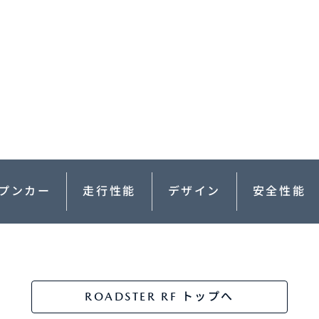
-
AZDA MX
30
MAZDA2
ンパクトSUV
コンパクト
2,935,900〜（消費税込）
¥1,720,400〜（消費税込）
相談
CX-5モニター試乗体
ダのある暮らし
実施中​
マツダつくりたいラジ
オ
プンカー
走行性能
デザイン
安全性能
AZDA ROADSTER
MAZDA ROADSTER
ジットプラン
サポカーラインナップ
ポーツ・オープン
RF
DA SPIRIT
MAZDA SPIRIT
2,959,000〜（消費税込）
スポーツ・オープン
保証
車検・点検
CING（モーター
RACING ROADSTER
¥3,850,000〜（消費税込）
ーツ）
ROADSTER RF トップへ