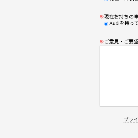
※
現在お持ちの
Audiを持っ
※
ご意見・ご要
プラ