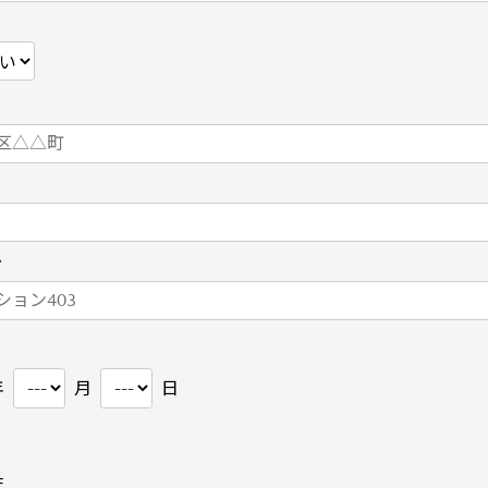
ど
年
月
日
性