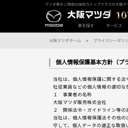
マツダ車のご用命は技術力トップクラスの大阪マ
カーラインナップ一覧
サービス・アフターケアTOP
大阪マツダ店舗一覧
会社情報
車を探す
サービス
大阪マツダホーム
プライバシーポリ
個人情報保護基本方針（プ
大阪マツダ 東大阪中央店
パックdeメンテ
乗用車一覧
会社概要
当社は、個人情報保護に関する法
社従業員などの個人情報の適切な
１ 事業者の名称
大阪マツダ販売株式会社
２ 関係法令・ガイドライン等の
当社は、個人情報保護法その他の
大阪マツダ 八尾店
その他のメンテナンス
守して、個人データの適正な取扱