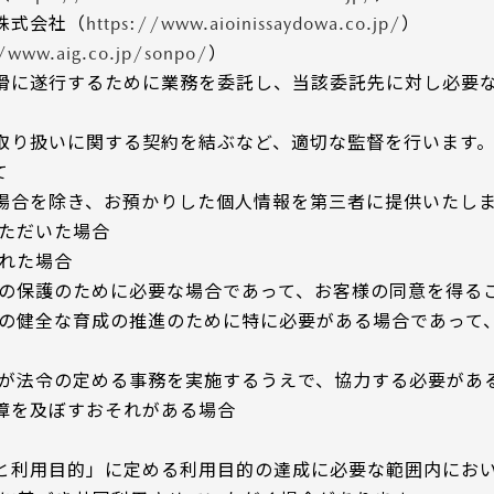
株式会社（
https://www.aioinissaydowa.co.jp/
）
//www.aig.co.jp/sonpo/
）
滑に遂行するために業務を委託し、当該委託先に対し必要
取り扱いに関する契約を結ぶなど、適切な監督を行います
て
場合を除き、お預かりした個人情報を第三者に提供いたし
いただいた場合
られた場合
産の保護のために必要な場合であって、お客様の同意を得る
童の健全な育成の推進のために特に必要がある場合であって
どが法令の定める事務を実施するうえで、協力する必要があ
障を及ぼすおそれがある場合
と利用目的」に定める利用目的の達成に必要な範囲内にお