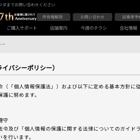
ツダまでお問い合わせください
所有権解除
お問い合わせ
試乗車予
ご購入サポート
店舗案内
今週のチラシ
会社情報
シー
ライバシーポリシー）
大阪マツダ 東住吉店
会社沿革
大阪マツダ 四條畷店
ボディコーティング
Audiの店舗紹介
軽自動車一覧
マツダ延長保証
商用車一覧
令（「個人情報保護法」）および以下に定める基本方針に
保護に努めます。
遵守
法令及び「個人情報の保護に関する法律についてのガイド
大阪マツダ 関目高殿本店
大阪マツダ 枚方店
マツダ自動車保険スカイプラス
JAF
いを行います。