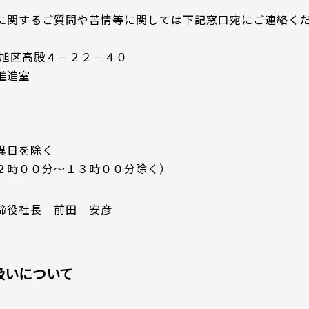
に関するご質問や苦情等に関しては下記窓口宛にご連絡く
市旭区高殿４－２２－４０
推進室
異日を除く
２時００分～１３時００分除く）
締役社長 前田 安彦
扱いについて