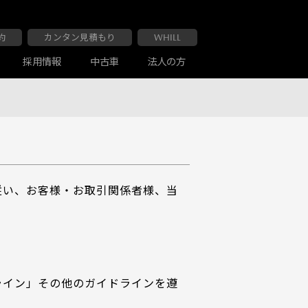
約
カンタン見積もり
WHILL
採用情報
中古車
法人の方
大阪マツダ 布施南店
車検・点検
お客様の声
従い、お客様・お取引関係者様、当
ライン」その他のガイドラインを遵
大阪マツダ 交野店