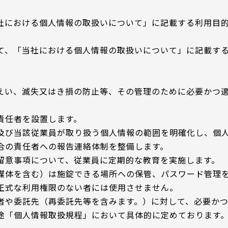
社における個人情報の取扱いについて」に記載する利用目
U-car Land 中古車専売店
法人営業部
て、「当社における個人情報の取扱いについて」に記載す
えい、滅失又はき損の防止等、その管理のために必要かつ
責任者を設置します。
及び当該従業員が取り扱う個人情報の範囲を明確化し、個
合の責任者への報告連絡体制を整備します。
留意事項について、従業員に定期的な教育を実施します。
媒体を含む）は施錠できる場所への保管、パスワード管理
正式な利用権限のない者には使用させません。
者や委託先（再委託先等を含みます。）に対して、必要か
途「個人情報取扱規程」において具体的に定めております