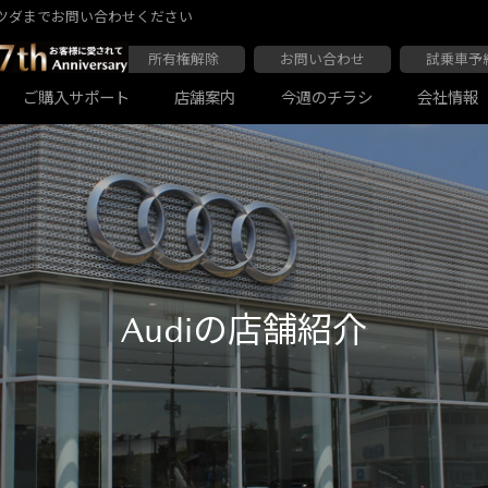
ツダまでお問い合わせください
所有権解除
お問い合わせ
試乗車予
ご購入サポート
店舗案内
今週のチラシ
会社情報
大阪マツダ 東住吉店
会社沿革
大阪マツダ 四條畷店
ボディコーティング
Audiの店舗紹介
軽自動車一覧
マツダ延長保証
商用車一覧
Audiの店舗紹介
大阪マツダ 関目高殿本店
大阪マツダ 枚方店
マツダ自動車保険スカイプラス
JAF