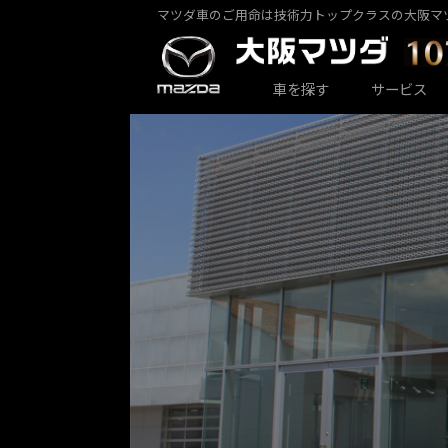
マツダ車のご用命は技術力トップクラスの大阪マ
カーラインナップ一覧
サービス・アフターケアTOP
大阪マツダ店舗一覧
会社情報
車を探す
サービス
大阪マツダ 東大阪中央店
パックdeメンテ
乗用車一覧
会社概要
大阪マツダ 八尾店
その他のメンテナンス