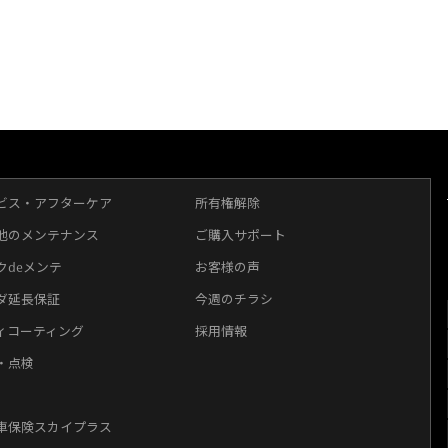
ビス・アフターケア
所有権解除
他のメンテナンス
ご購入サポート
クdeメンテ
お客様の声
ダ延長保証
今週のチラシ
ィコーティング
採用情報
・点検
車保険スカイプラス