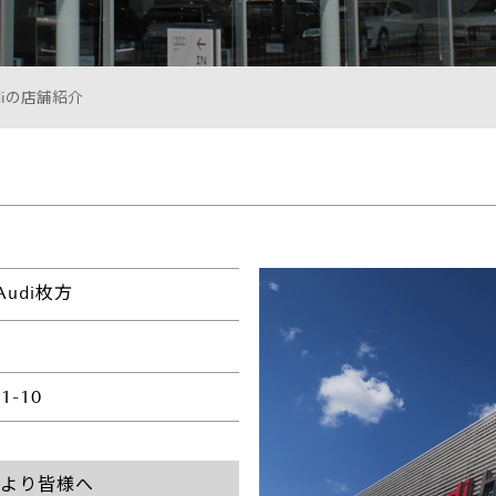
U-car Land 中古車専売店
法人営業部
diの店舗紹介
udi枚方
-10
村より皆様へ