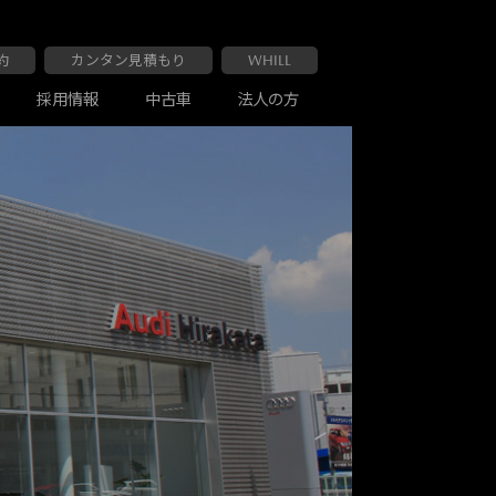
約
カンタン見積もり
WHILL
採用情報
中古車
法人の方
大阪マツダ 布施南店
車検・点検
お客様の声
大阪マツダ 交野店