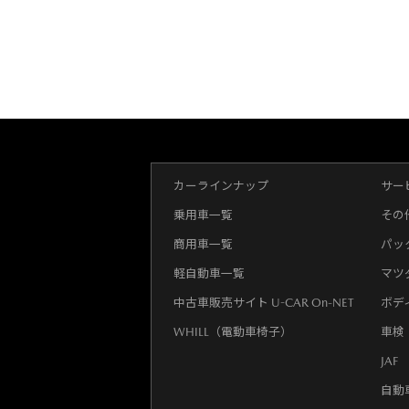
カーラインナップ
サー
乗用車一覧
その
商用車一覧
パッ
軽自動車一覧
マツ
中古車販売サイト U-CAR On-NET
ボデ
WHILL（電動車椅子）
車検
JAF
自動