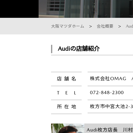
サービス専門工場
大阪マツダホーム
会社概要
Au
Audiの店舗紹介
株式会社OMAG A
店
舗
名
072-848-2300
T
E
L
枚方市中宮大池2-31
所
在
地
Audi枚方店長 川