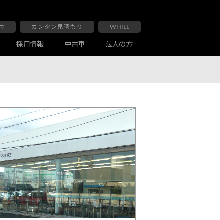
約
カンタン見積もり
WHILL
採用情報
中古車
法人の方
大阪マツダ 布施南店
車検・点検
お客様の声
大阪マツダ 布施南店
車検・点検
お客様の声
大阪マツダ 交野店
大阪マツダ 交野店