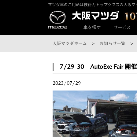
マツダ車のご用命は技術力トップクラスの大阪マ
カーラインナップ一覧
サービス・アフターケアTOP
大阪マツダ店舗一覧
会社情報
カーラインナップ一覧
サービス・アフターケアTOP
大阪マツダ店舗一覧
会社情報
車を探す
サービス
大阪マツダホーム
お知らせ一覧
7/29-30 AutoExe Fair 開
大阪マツダ 東大阪中央店
パックdeメンテ
乗用車一覧
会社概要
大阪マツダ 東大阪中央店
パックdeメンテ
乗用車一覧
会社概要
2023/07/29
大阪マツダ 八尾店
その他のメンテナンス
大阪マツダ 八尾店
その他のメンテナンス