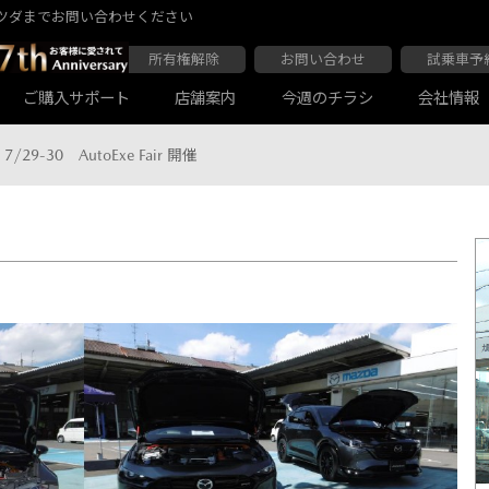
ツダまでお問い合わせください
所有権解除
お問い合わせ
試乗車予
ご購入サポート
店舗案内
今週のチラシ
会社情報
7/29-30 AutoExe Fair 開催
催
大阪マツダ 東住吉店
会社沿革
大阪マツダ 四條畷店
ボディコーティング
Audiの店舗紹介
軽自動車一覧
マツダ延長保証
商用車一覧
大阪マツダ 東住吉店
会社沿革
大阪マツダ 四條畷店
ボディコーティング
Audiの店舗紹介
軽自動車一覧
マツダ延長保証
商用車一覧
大阪マツダ 関目高殿本店
大阪マツダ 枚方店
マツダ自動車保険スカイプラス
JAF
大阪マツダ 関目高殿本店
大阪マツダ 枚方店
マツダ自動車保険スカイプラス
JAF