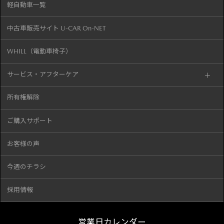
軽自動車一覧
中古車販売サイト U-CAR On-NET
WHILL（電動車椅子）
サービス・アフターケア
所有権解除
ご購入サポート
お客様の声
今週のチラシ
採用情報
営業日カレンダー