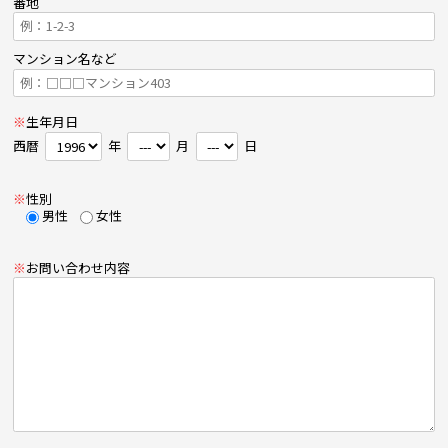
番地
マンション名など
※
生年月日
西暦
年
月
日
※
性別
男性
女性
※
お問い合わせ内容