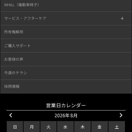
WHILL（電動車椅子）
サービス・アフターケア
所有権解除
ご購入サポート
お客様の声
今週のチラシ
採用情報
営業日カレンダー
2026年 8月
日
月
火
水
木
金
土