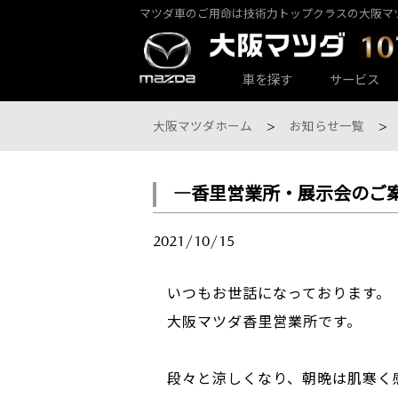
マツダ車のご用命は技術力トップクラスの大阪マ
カーラインナップ一覧
サービス・アフターケアTOP
大阪マツダ店舗一覧
会社情報
車を探す
サービス
大阪マツダホーム
お知らせ一覧
―香里営業所・展示会のご
大阪マツダ 東大阪中央店
パックdeメンテ
乗用車一覧
会社概要
2021/10/15
いつもお世話になっております。
大阪マツダ香里営業所です。
段々と涼しくなり、朝晩は肌寒く
大阪マツダ 八尾店
その他のメンテナンス