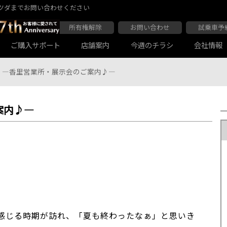
ツダまでお問い合わせください
所有権解除
お問い合わせ
試乗車予
ご購入サポート
店舗案内
今週のチラシ
会社情報
―香里営業所・展示会のご案内♪―
案内♪―
大阪マツダ 東住吉店
会社沿革
大阪マツダ 四條畷店
ボディコーティング
Audiの店舗紹介
軽自動車一覧
マツダ延長保証
商用車一覧
感じる時期が訪れ、「夏も終わったなぁ」と思いき
大阪マツダ 関目高殿本店
大阪マツダ 枚方店
マツダ自動車保険スカイプラス
JAF