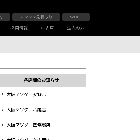
約
カンタン見積もり
WHILL
採用情報
中古車
法人の方
大阪マツダ 布施南店
車検・点検
お客様の声
各店舗のお知らせ
大阪マツダ 交野店
大阪マツダ 八尾店
大阪マツダ 四條畷店
大阪マツダ 交野店