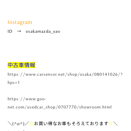
Instagram
ID → osakamazda_yao
中古車情報
https://www.carsensor.net/shop/osaka/080141026/?
hps=1
https://www.goo-
net.com/usedcar_shop/0707770/showroom.html
＼(^o^)／
☆
お買い得なお車もそろえております
☆
＼