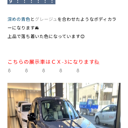
す！！！！！！
深めの青色
と
グレージュ
を合わせたようなボディカラ
ーになります🚘
上品で落ち着いた色になっています😊
こちらの展示車はＣＸ-3になります🙋
⇩ ⇩ ⇩ ⇩ ⇩