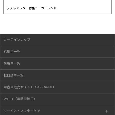
大阪マツダ 香里ユーカーランド
カーラインナップ
乗用車一覧
商用車一覧
軽自動車一覧
中古車販売サイト U-CAR On-NET
WHILL（電動車椅子）
サービス・アフターケア