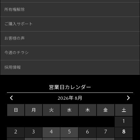
所有権解除
ご購入サポート
お客様の声
今週のチラシ
採用情報
営業日カレンダー
2026年 8月
日
月
火
水
木
金
土
26
27
28
29
30
31
1
2
3
4
5
6
7
8