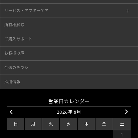
サービス・アフターケア
所有権解除
ご購入サポート
お客様の声
今週のチラシ
採用情報
営業日カレンダー
2026年 8月
日
月
火
水
木
金
土
26
27
28
29
30
31
1