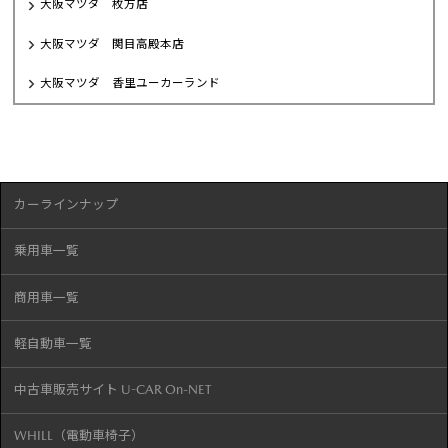
大阪マツダ 枚方店
大阪マツダ 関目高殿本店
大阪マツダ 香里ユーカーランド
カーラインナップ
乗用車一覧
商用車一覧
軽自動車一覧
中古車販売サイト U-CAR On-NET
WHILL（電動車椅子）