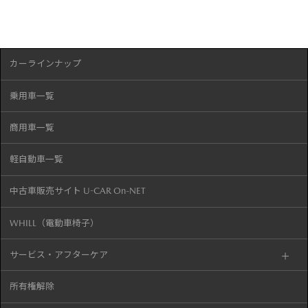
カーラインナップ
乗用車一覧
商用車一覧
軽自動車一覧
中古車販売サイト U-CAR On-NET
WHILL（電動車椅子）
サービス・アフターケア
所有権解除