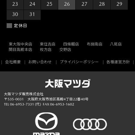
23
24
25
26
27
28
29
30
31
1
2
3
4
5
定休日
東大阪中央店
東住吉店
四條畷店
布施南店
八尾店
関目高殿本店
枚方店
交野店
会社概要
お問い合わせ
プライバシーポリシー
各種運営方針
大阪マツダ販売株式会社
〒535-0031 大阪府大阪市旭区高殿4丁目22番40号
TEL
06-6953-7331
(代)
FAX 06-6953-1602