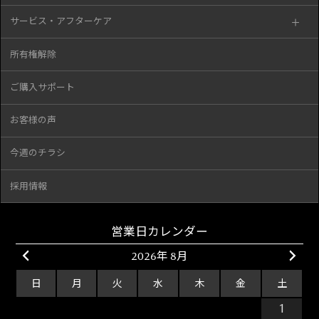
サービス・アフターケア
所有権解除
ご購入サポート
お客様の声
今週のチラシ
採用情報
営業日カレンダー
2026年 8月
日
月
火
水
木
金
土
26
27
28
29
30
31
1