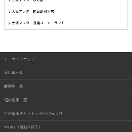
大阪マツダ 枚方店
大阪マツダ 関目高殿本店
大阪マツダ 香里ユーカーランド
カーラインナップ
乗用車一覧
商用車一覧
軽自動車一覧
中古車販売サイト U-CAR On-NET
WHILL（電動車椅子）