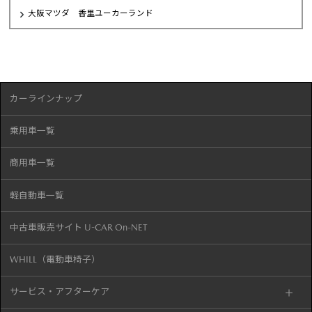
大阪マツダ 香里ユーカーランド
カーラインナップ
乗用車一覧
商用車一覧
軽自動車一覧
中古車販売サイト U-CAR On-NET
WHILL（電動車椅子）
サービス・アフターケア