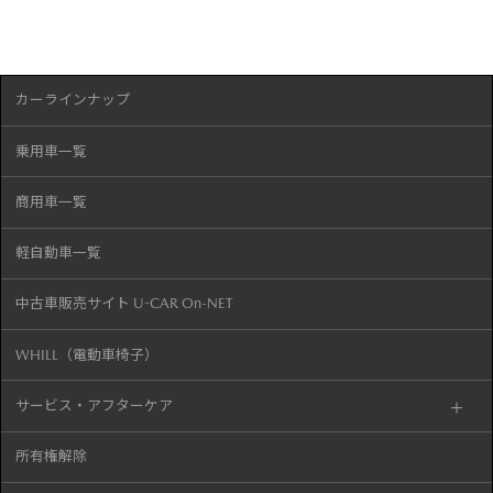
カーラインナップ
乗用車一覧
商用車一覧
軽自動車一覧
中古車販売サイト U-CAR On-NET
WHILL（電動車椅子）
サービス・アフターケア
所有権解除