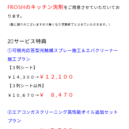
FROSHのキッチン洗剤
をご用意させていただいてお
ります。
（数に限りがございますので無くなり次第終了と
させて
いただきます。）
2⃣サービス特典
①可視光応答型光触媒スプレー施工＆エバクリーナー
施工プラン
【３列シート】
￥１２,１００
￥１４,３００→
【３列シート以外】
￥ ８,４７０
￥１０,６７０→
②エアコンガスクリーニング高性能オイル追加セット
プラン