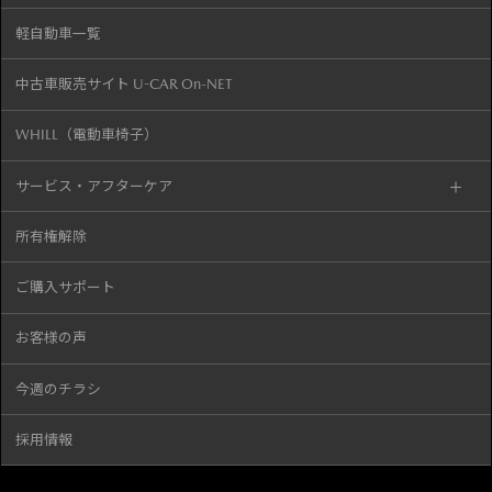
軽自動車一覧
中古車販売サイト U-CAR On-NET
WHILL（電動車椅子）
サービス・アフターケア
所有権解除
ご購入サポート
お客様の声
今週のチラシ
採用情報