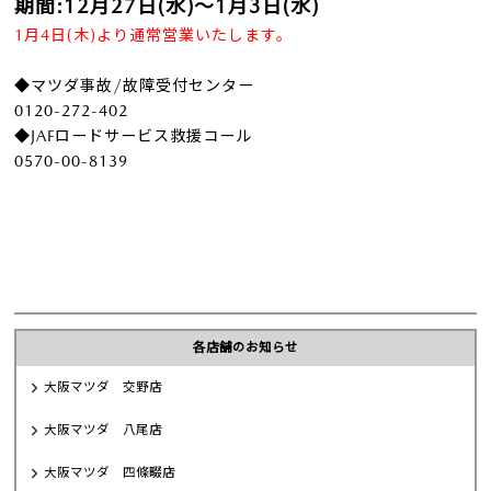
期間
:12
月
27
日(水)〜
1
月
3
日(水)
1
月
4
日(木)より通常営業いたします。
◆マツダ事故
/
故障受付センター
0120-272-402
◆
JAF
ロードサービス救援コール
0570-00-8139
各店舗のお知らせ
大阪マツダ 交野店
大阪マツダ 八尾店
大阪マツダ 四條畷店