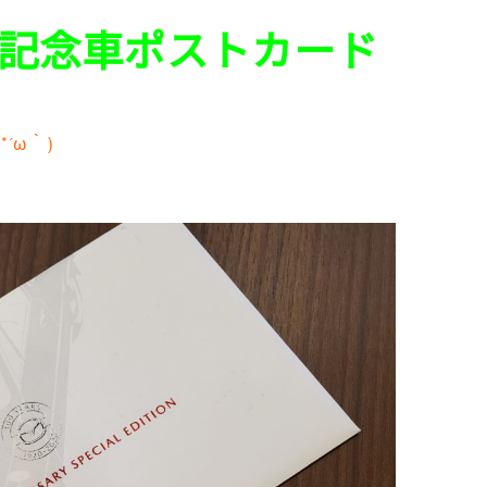
記念車ポストカード
(*´ω｀)