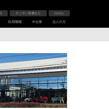
約
カンタン見積もり
WHILL
採用情報
中古車
法人の方
大阪マツダ 布施南店
車検・点検
お客様の声
大阪マツダ 交野店