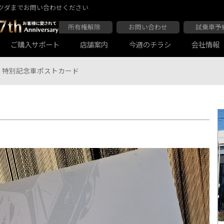
ツダまでお問い合わせください
所有権解除
お問い合わせ
試乗車予
ご購入サポート
店舗案内
今週のチラシ
会社情報
特別記念車ポストカード
大阪マツダ 東住吉店
会社沿革
大阪マツダ 四條畷店
ボディコーティング
Audiの店舗紹介
軽自動車一覧
マツダ延長保証
商用車一覧
大阪マツダ 関目高殿本店
大阪マツダ 枚方店
マツダ自動車保険スカイプラス
JAF