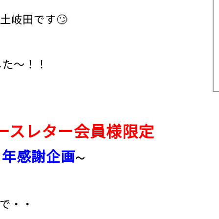
土岐田です🙄
した～！！
ースレター会員様限定
０年感謝企画
～
で・・