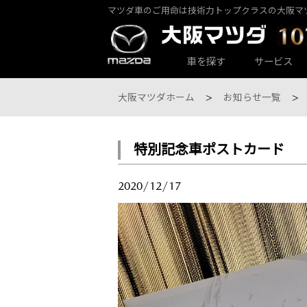
マツダ車のご用命は技術力トップクラスの大阪マ
カーラインナップ一覧
サービス・アフターケアTOP
大阪マツダ店舗一覧
会社情報
車を探す
サービス
大阪マツダホーム
お知らせ一覧
特別記念車ポストカード
大阪マツダ 東大阪中央店
パックdeメンテ
乗用車一覧
会社概要
2020/12/17
大阪マツダ 八尾店
その他のメンテナンス