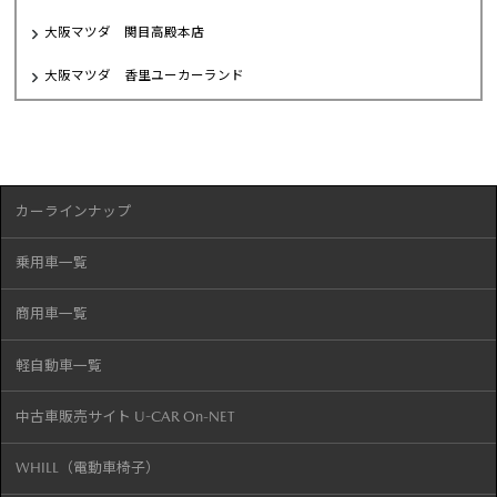
大阪マツダ 関目高殿本店
大阪マツダ 香里ユーカーランド
カーラインナップ
乗用車一覧
商用車一覧
軽自動車一覧
中古車販売サイト U-CAR On-NET
WHILL（電動車椅子）