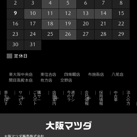
2
3
4
5
6
7
8
9
10
11
12
13
14
15
16
17
18
19
20
21
22
23
24
25
26
27
28
29
30
31
1
2
3
4
5
定休日
東大阪中央店
東住吉店
四條畷店
布施南店
八尾店
関目高殿本店
枚方店
交野店
車
サ
ご購
店
今週
会
採
中
法
を
ー
入サ
舗
のチ
社
用
古
人
探
ビ
ポー
案
ラシ
情
情
車
の
す
ス
ト
内
報
報
方
大阪マツダ販売株式会社