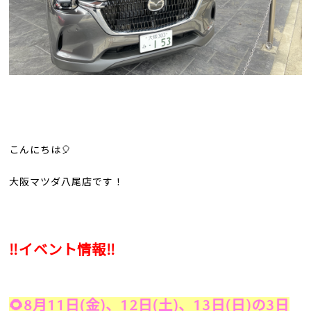
こんにちは
🎈
大阪マツダ八尾店です！
‼️
イベント情報
‼️
🌻
8
月
11
日
(
金
)
、
12
日
(
土
)
、
13
日
(
日
)
の
3
日