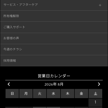
サービス・アフターケア
所有権解除
ご購入サポート
お客様の声
今週のチラシ
採用情報
営業日カレンダー
2026年 8月
日
月
火
水
木
金
土
26
27
28
29
30
31
1