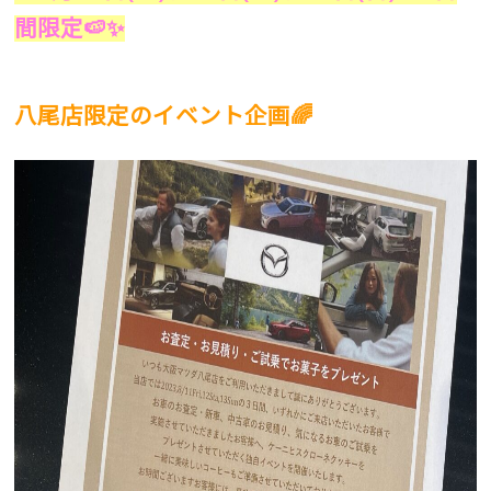
間限定
🍉✨
八尾店限定のイベント企画
🌈