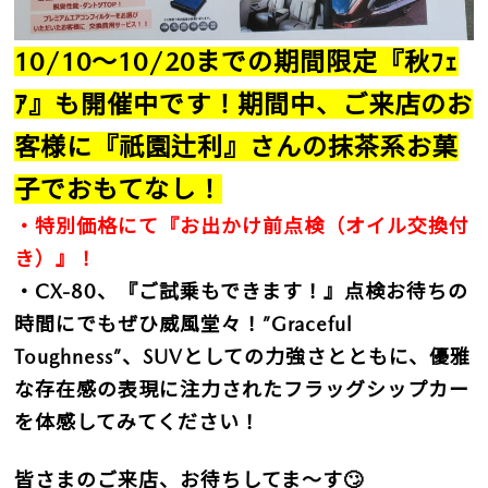
10/10～10/20までの期間限定『秋ﾌｪ
ｱ』も開催中です！期間中、ご来店のお
客様に『祇園辻利』さんの抹茶系お菓
子でおもてなし！
・特別価格にて『お出かけ前点検（オイル交換付
き）』！
・CX-80、『ご試乗もできます！』点検お待ちの
時間にでもぜひ威風堂々！”Graceful
Toughness”、SUVとしての力強さとともに、優雅
な存在感の表現に注力されたフラッグシップカー
を体感してみてください！
皆さまのご来店、お待ちしてま～す🙄