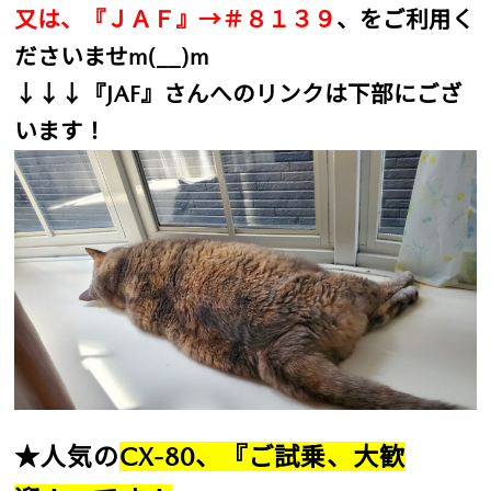
又は、『ＪＡＦ』→＃８１３９
、をご利用く
ださいませm(__)m
↓↓↓『JAF』さんへのリンクは下部にござ
います！
★人気の
CX-80、『ご試乗、大歓