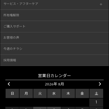
サービス・アフターケア
所有権解除
ご購入サポート
お客様の声
今週のチラシ
採用情報
営業日カレンダー
2026年 8月
日
月
火
水
木
金
土
26
27
28
29
30
31
1