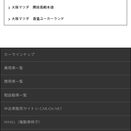
大阪マツダ 関目高殿本店
大阪マツダ 香里ユーカーランド
カーラインナップ
乗用車一覧
商用車一覧
軽自動車一覧
中古車販売サイト U-CAR On-NET
WHILL（電動車椅子）