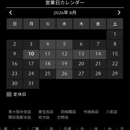
営業日カレンダー
2026年 8月
日
月
火
水
木
金
土
26
27
28
29
30
31
1
2
3
4
5
6
7
8
9
10
11
12
13
14
15
16
17
18
19
20
21
22
23
24
25
26
27
28
29
30
31
1
2
3
4
5
定休日
東大阪中央店
東住吉店
四條畷店
布施南店
八尾店
関目高殿本店
枚方店
交野店
車
サ
ご購
店
今週
会
採
中
法