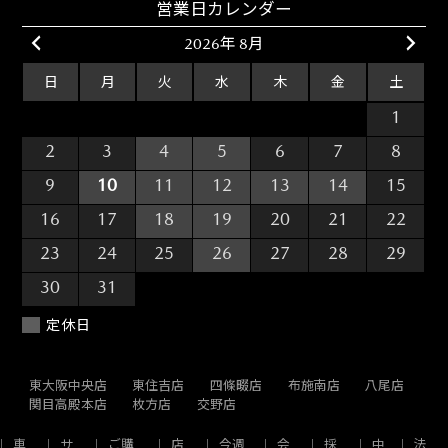
営業日カレンダー
2026年 8月
日
月
火
水
木
金
土
26
27
28
29
30
31
1
2
3
4
5
6
7
8
9
10
11
12
13
14
15
16
17
18
19
20
21
22
23
24
25
26
27
28
29
30
31
1
2
3
4
5
定休日
東大阪中央店
東住吉店
四條畷店
布施南店
八尾店
関目高殿本店
枚方店
交野店
車
サ
ご購
店
今週
会
採
中
法