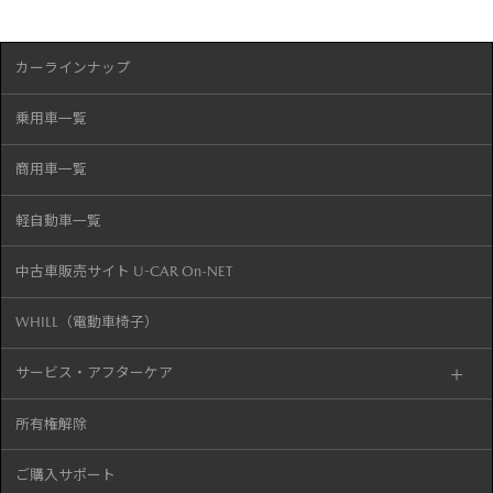
カーラインナップ
乗用車一覧
商用車一覧
軽自動車一覧
中古車販売サイト U-CAR On-NET
WHILL（電動車椅子）
サービス・アフターケア
所有権解除
ご購入サポート