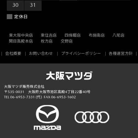
30
31
1
2
3
4
5
定休日
東大阪中央店
東住吉店
四條畷店
布施南店
八尾店
関目高殿本店
枚方店
交野店
会社概要
お問い合わせ
プライバシーポリシー
各種運営方針
大阪マツダ販売株式会社
〒535-0031 大阪府大阪市旭区高殿4丁目22番40号
TEL
06-6953-7331
(代)
FAX 06-6953-1602