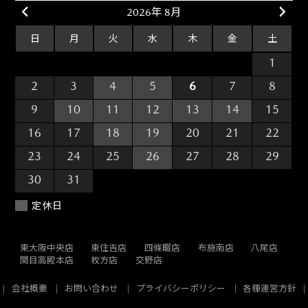
東大阪中央店
東住吉店
四條畷店
布施南店
八尾店
関目高殿本店
枚方店
交野店
会社概要
お問い合わせ
プライバシーポリシー
各種運営方針
大阪マツダ販売株式会社
〒535-0031 大阪府大阪市旭区高殿4丁目22番40号
TEL
06-6953-7331
(代)
FAX 06-6953-1602
©
2019 Osaka Mazda Motor Corporation