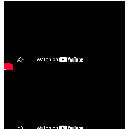
最近の投稿
「MAZDA CX-30」「MAZDA3」商品改良
MAZDA ORIZURU PROJECT 2026。今年は3,600羽を広島に。
大阪マツダ創業107周年創業祭
「マツダ ロードスター」を商品改良
商品改良フレアクロスオーバー発売。
前の記事
次の記事