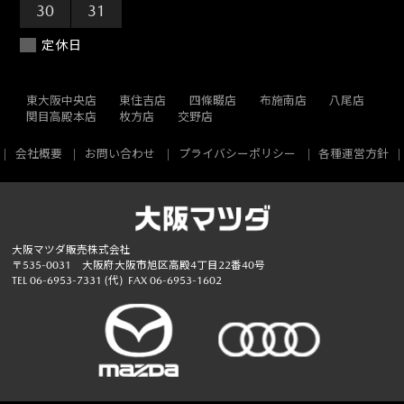
30
31
1
2
3
4
5
定休日
東大阪中央店
東住吉店
四條畷店
布施南店
八尾店
関目高殿本店
枚方店
交野店
会社概要
お問い合わせ
プライバシーポリシー
各種運営方針
大阪マツダ販売株式会社
〒535-0031 大阪府大阪市旭区高殿4丁目22番40号
TEL
06-6953-7331
(代)
FAX 06-6953-1602