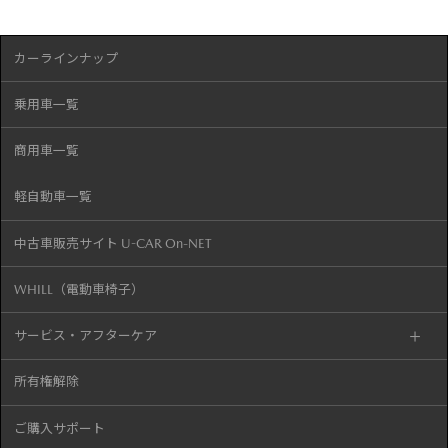
カーラインナップ
乗用車一覧
商用車一覧
軽自動車一覧
中古車販売サイト U-CAR On-NET
WHILL（電動車椅子）
サービス・アフターケア
所有権解除
ご購入サポート