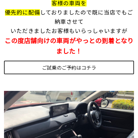
客様の車両を
優先的に
配備
しておりましたので
既に当店でも
ご
納車
させて
いただきました
お客様もいらっしゃいますが
この度店舗向けの車両がやっとの到着となり
ました！
ご試乗のご予約はコチラ