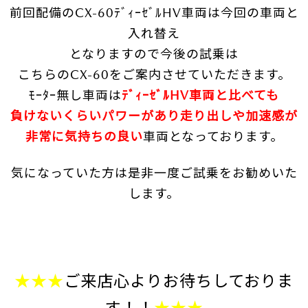
前回配備のCX-60ﾃﾞｨｰｾﾞﾙHV車両は今回の車両と
入れ替え
となりますので
今後の試乗は
こちらのCX-60を
ご案内
させていただきます。
ﾓｰﾀｰ無し車両は
ﾃﾞｨｰｾﾞﾙHV車両と比べても
負けないくらいパワーがあり
走り出しや加速感が
非常に気持ちの良い
車両となっております。
気になっていた方は是非一度ご試乗をお勧めいた
します。
★★★
ご来店心よりお待ちしておりま
す！！
★★★