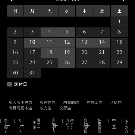
日
月
火
水
木
金
土
26
27
28
29
30
31
1
2
3
4
5
6
7
8
9
10
11
12
13
14
15
16
17
18
19
20
21
22
23
24
25
26
27
28
29
30
31
1
2
3
4
5
定休日
東大阪中央店
東住吉店
四條畷店
布施南店
八尾店
関目高殿本店
枚方店
交野店
車
サ
ご購
店
今週
会
採
中
法
を
ー
入サ
舗
のチ
社
用
古
人
探
ビ
ポー
案
ラシ
情
情
車
の
す
ス
ト
内
報
報
方