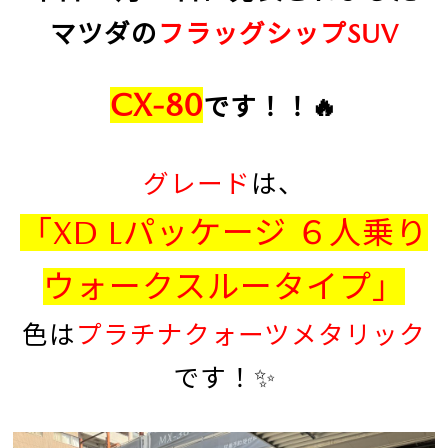
マツダの
フラッグシップSUV
CX-80
です！！🔥
グレード
は、
「XD Lパッケージ ６人乗り
ウォークスルータイプ」
色は
プラチ
ナクォーツメタリック
です！✨