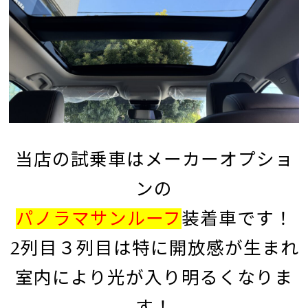
当店の試乗車はメーカーオプショ
ンの
パノラマサンルーフ
装着車です！
2列目３列目は特に開放感が生まれ
室内により光が入り
明るくなりま
す！