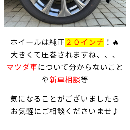
ホイールは純正
２０インチ
！🔥
大きくて圧巻されますね、、、
マツダ車
について分からないこと
や
新車相談
等
気になることがございましたら
お気軽にご相談くださいませ♪