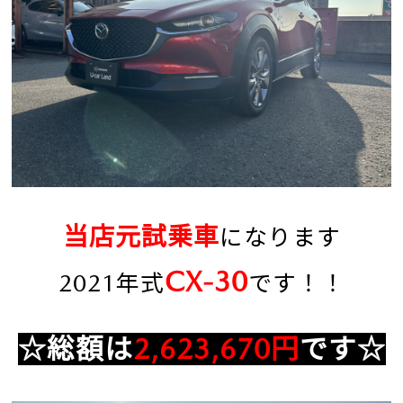
当店元試乗車
になります
CX
-
30
2021年式
です
！！
☆総額は
2,623,670円
です☆