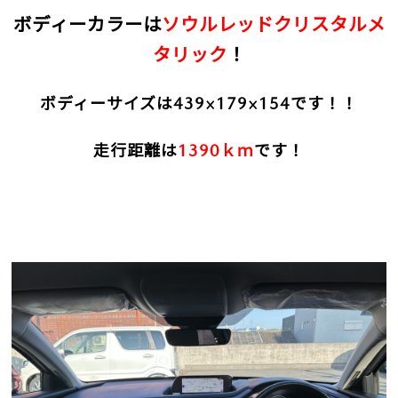
ボディーカラーは
ソウルレッドクリスタルメ
タリック
！
ボディーサイズは439×179×154です！！
走行距離は
1390ｋｍ
です！