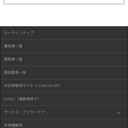
カーラインナップ
乗用車一覧
商用車一覧
軽自動車一覧
中古車販売サイト U-CAR On-NET
WHILL（電動車椅子）
サービス・アフターケア
所有権解除