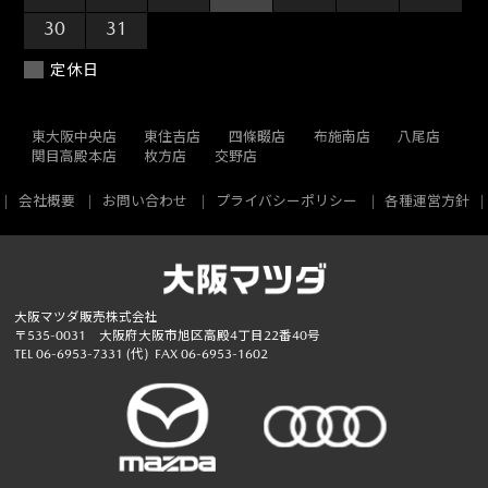
30
31
1
2
3
4
5
定休日
東大阪中央店
東住吉店
四條畷店
布施南店
八尾店
関目高殿本店
枚方店
交野店
会社概要
お問い合わせ
プライバシーポリシー
各種運営方針
大阪マツダ販売株式会社
〒535-0031 大阪府大阪市旭区高殿4丁目22番40号
TEL
06-6953-7331
(代)
FAX 06-6953-1602