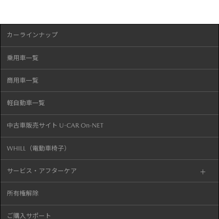
カーラインナップ
乗用車一覧
商用車一覧
軽自動車一覧
中古車販売サイト U-CAR On-NET
WHILL（電動車椅子）
サービス・アフターケア
所有権解除
ご購入サポート