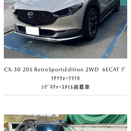
CX-30 20S RetroSportsEdition 2WD 6ECAT ﾌﾟ
ﾗﾁﾅｸｫｰﾂﾏｲｶ
ｼｸﾞﾈﾁｬｰｽﾀｲﾙ装着車