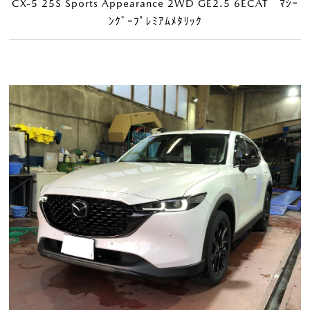
CX-5 25S Sports Appearance 2WD GE2.5 6ECAT ﾏｼｰ
ﾝｸﾞｰﾌﾟﾚﾐｱﾑﾒﾀﾘｯｸ