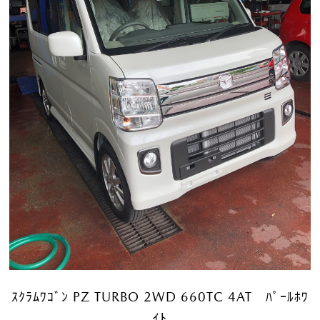
ｽｸﾗﾑﾜｺﾞﾝ PZ TURBO 2WD 660TC 4AT ﾊﾟｰﾙﾎﾜ
ｲﾄ