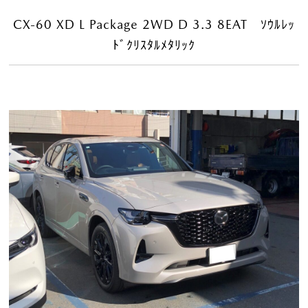
CX-60 XD L Package 2WD D 3.3 8EAT ｿｳﾙﾚｯ
ﾄﾞｸﾘｽﾀﾙﾒﾀﾘｯｸ