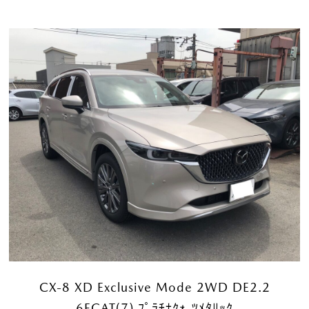
CX-8 XD Exclusive Mode 2WD DE2.2
6ECAT(7) ﾌﾟﾗﾁﾅｸｫ-ﾂﾒﾀﾘｯｸ