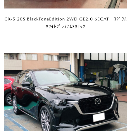
CX-5 20S BlackToneEdition 2WD GE2.0 6ECAT ﾛｼﾞｳﾑ
ﾎﾜｲﾄﾌﾟﾚﾐｱﾑﾒﾀﾘｯｸ