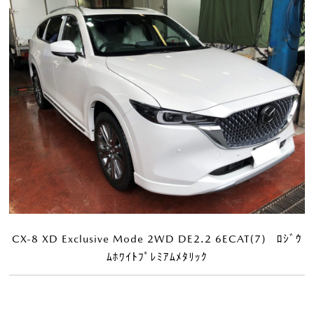
CX-8 XD Exclusive Mode 2WD DE2.2 6ECAT(7) ﾛｼﾞｳ
ﾑﾎﾜｲﾄﾌﾟﾚﾐｱﾑﾒﾀﾘｯｸ