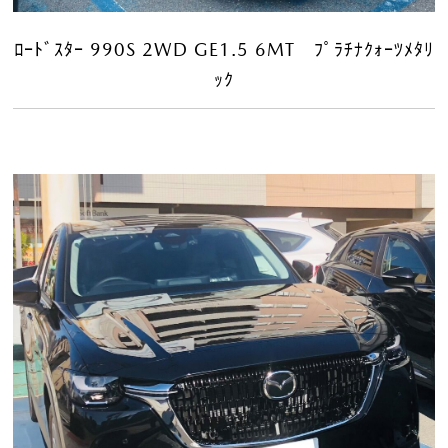
ﾛｰﾄﾞｽﾀｰ 990S 2WD GE1.5 6MT ﾌﾟﾗﾁﾅｸｫｰﾂﾒﾀﾘ
ｯｸ