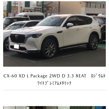
CX-60 XD L Package 2WD D 3.3 8EAT ﾛｼﾞｳﾑﾎ
ﾜｲﾄﾌﾟﾚﾐｱﾑﾒﾀﾘｯｸ