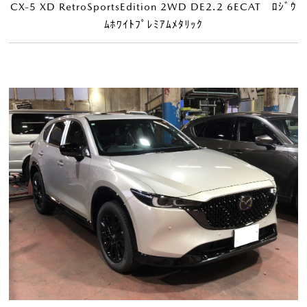
CX-5 XD RetroSportsEdition 2WD DE2.2 6ECAT ﾛｼﾞｳ
ﾑﾎﾜｲﾄﾌﾟﾚﾐｱﾑﾒﾀﾘｯｸ