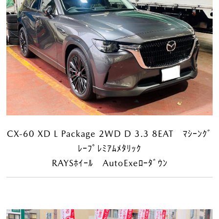
CX-60 XD L Package 2WD D 3.3 8EAT ﾏｼｰﾝｸﾞ
ﾚｰﾌﾟﾚﾐｱﾑﾒﾀﾘｯｸ
RAYSﾎｲｰﾙ AutoExeﾛｰﾀﾞｳﾝ