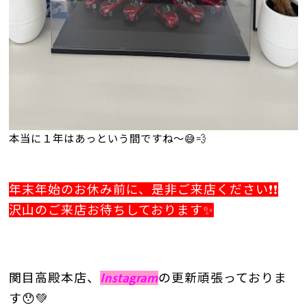
本当に１年はあっという間ですね～😅💨
年末年始のお休み前に、是非ご来店ください❗❗
沢山のご来店お待ちしております✨
関目高殿本店、
Instagram
の更新頑張っており
ま
す😯💚