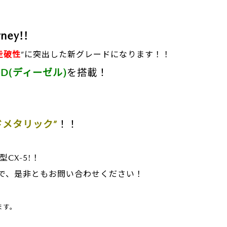
ey!!
走破性
”
に突出した新グレードになります！！
V-D(ディーゼル)
を搭載！
ドメタリック”
！！
CX-5!！
で、是非ともお問い合わせください！
ます。