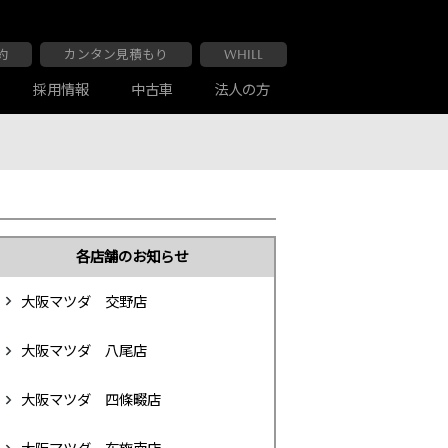
約
カンタン見積もり
WHILL
採用情報
中古車
法人の方
大阪マツダ 布施南店
車検・点検
お客様の声
各店舗のお知らせ
大阪マツダ 交野店
大阪マツダ 八尾店
大阪マツダ 四條畷店
大阪マツダ 交野店