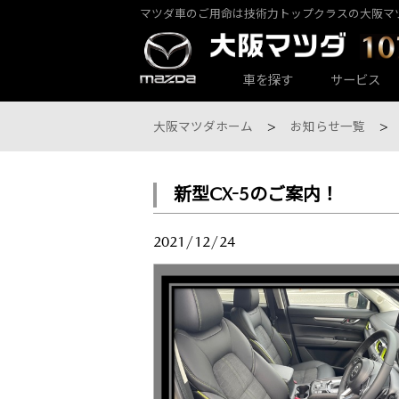
マツダ車のご用命は技術力トップクラスの大阪マ
カーラインナップ一覧
サービス・アフターケアTOP
大阪マツダ店舗一覧
会社情報
車を探す
サービス
大阪マツダホーム
お知らせ一覧
新型CX-5のご案内！
大阪マツダ 東大阪中央店
パックdeメンテ
乗用車一覧
会社概要
2021/12/24
大阪マツダ 八尾店
その他のメンテナンス