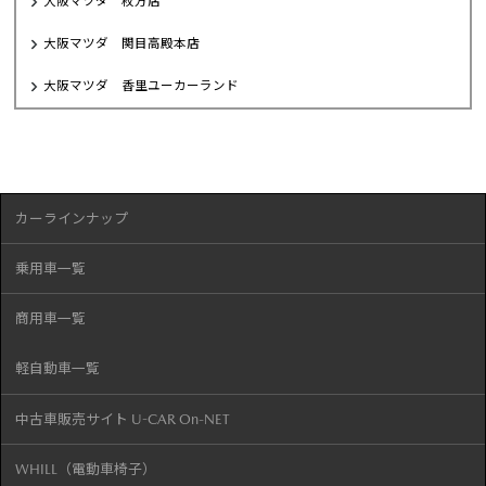
大阪マツダ 枚方店
大阪マツダ 関目高殿本店
大阪マツダ 香里ユーカーランド
カーラインナップ
乗用車一覧
商用車一覧
軽自動車一覧
中古車販売サイト U-CAR On-NET
WHILL（電動車椅子）