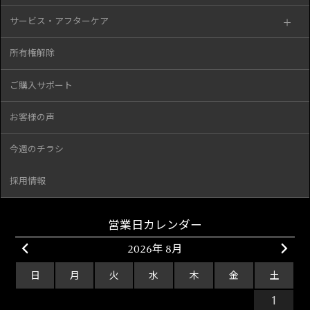
サービス・アフターケア
所有権解除
ご購入サポート
お客様の声
今週のチラシ
採用情報
営業日カレンダー
2026年 8月
日
月
火
水
木
金
土
26
27
28
29
30
31
1