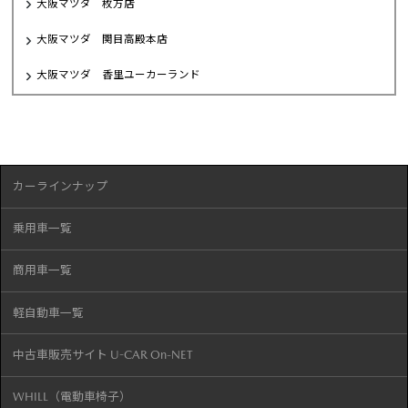
大阪マツダ 枚方店
大阪マツダ 関目高殿本店
大阪マツダ 香里ユーカーランド
カーラインナップ
乗用車一覧
商用車一覧
軽自動車一覧
中古車販売サイト U-CAR On-NET
WHILL（電動車椅子）