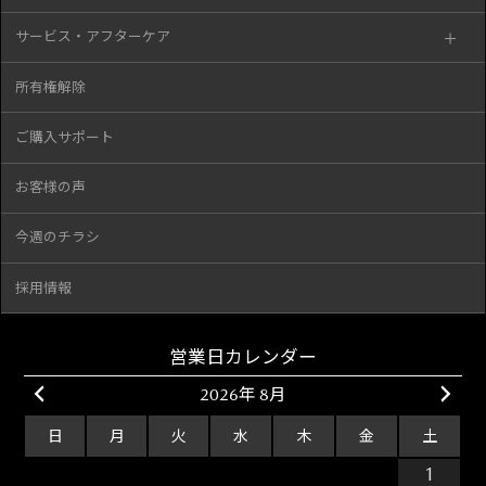
サービス・アフターケア
所有権解除
ご購入サポート
お客様の声
今週のチラシ
採用情報
営業日カレンダー
2026年 8月
日
月
火
水
木
金
土
26
27
28
29
30
31
1