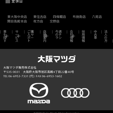
定休日
東大阪中央店
東住吉店
四條畷店
布施南店
八尾店
関目高殿本店
枚方店
交野店
車
サ
ご購
店
今週
会
採
中
法
を
ー
入サ
舗
のチ
社
用
古
人
探
ビ
ポー
案
ラシ
情
情
車
の
す
ス
ト
内
報
報
方
大阪マツダ販売株式会社
〒535-0031 大阪府大阪市旭区高殿4丁目22番40号
TEL
06-6953-7331
(代)
FAX 06-6953-1602