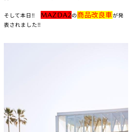
MAZDA2
商品改良車
そして本日‼
の
が発
表されました‼