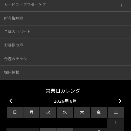
サービス・アフターケア
所有権解除
ご購入サポート
お客様の声
今週のチラシ
採用情報
営業日カレンダー
2026年 8月
日
月
火
水
木
金
土
26
27
28
29
30
31
1