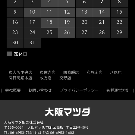
2
3
4
5
6
7
8
9
10
11
12
13
14
15
16
17
18
19
20
21
22
23
24
25
26
27
28
29
30
31
1
2
3
4
5
定休日
東大阪中央店
東住吉店
四條畷店
布施南店
八尾店
関目高殿本店
枚方店
交野店
会社概要
お問い合わせ
プライバシーポリシー
各種運営方針
大阪マツダ販売株式会社
〒535-0031 大阪府大阪市旭区高殿4丁目22番40号
TEL
06-6953-7331
(代)
FAX 06-6953-1602