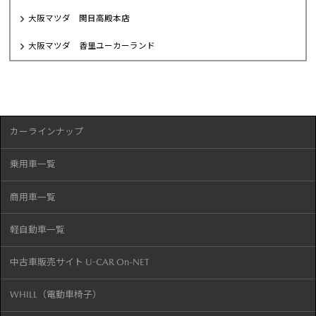
大阪マツダ 関目高殿本店
大阪マツダ 香里ユーカーランド
カーラインナップ
乗用車一覧
商用車一覧
軽自動車一覧
中古車販売サイト U-CAR On-NET
WHILL（電動車椅子）