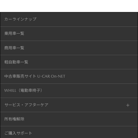
カーラインナップ
乗用車一覧
商用車一覧
軽自動車一覧
中古車販売サイト U-CAR On-NET
WHILL（電動車椅子）
サービス・アフターケア
所有権解除
ご購入サポート