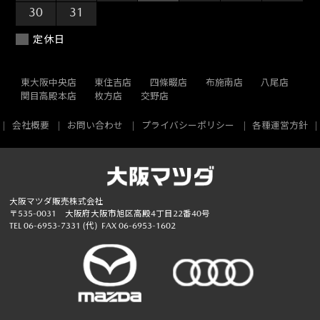
30
31
1
2
3
4
5
定休日
東大阪中央店
東住吉店
四條畷店
布施南店
八尾店
関目高殿本店
枚方店
交野店
会社概要
お問い合わせ
プライバシーポリシー
各種運営方針
大阪マツダ販売株式会社
〒535-0031 大阪府大阪市旭区高殿4丁目22番40号
TEL
06-6953-7331
(代)
FAX 06-6953-1602