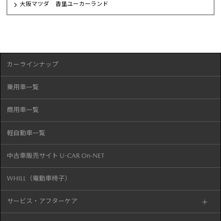
大阪マツダ 香里ユーカーランド
カーラインナップ
乗用車一覧
商用車一覧
軽自動車一覧
中古車販売サイト U-CAR On-NET
WHILL（電動車椅子）
サービス・アフターケア