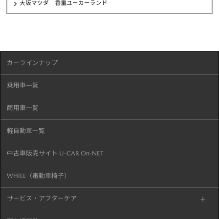
大阪マツダ 香里ユーカーランド
カーラインナップ
乗用車一覧
商用車一覧
軽自動車一覧
中古車販売サイト U-CAR On-NET
WHILL（電動車椅子）
サービス・アフターケア