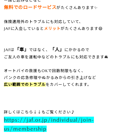
ー閉じ込みなどなど
無料でのロードサービス
がたくさんあります✨
保険適用外のトラブルにも対応していて、
JAFに入会していると
メリット
がたくさんあります😄
「車」
「人」
JAFは
ではなく、
にかかるので
ご友人の車を運転中などのトラブルにも対応できます🚘
オートバイの救援もOKで回数制限もなく、
パンクの応急修理やぬかるみからの引き上げなど
広い範囲でのトラブル
をカバーしてくれます。
詳しくはこちら↓↓もご覧ください♪
https://jaf.or.jp/individual/join-
us/membership