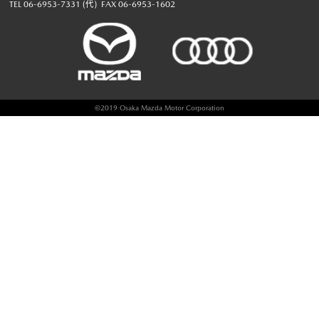
TEL
06-6953-7331
(代)
FAX 06-6953-1602
©
2019 Osaka Mazda Motor Corporation