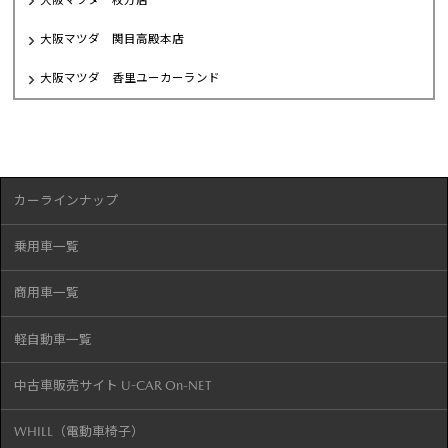
大阪マツダ 枚方店
大阪マツダ 関目高殿本店
大阪マツダ 香里ユーカーランド
カーラインナップ
乗用車一覧
商用車一覧
軽自動車一覧
中古車販売サイト U-CAR On-NET
WHILL（電動車椅子）