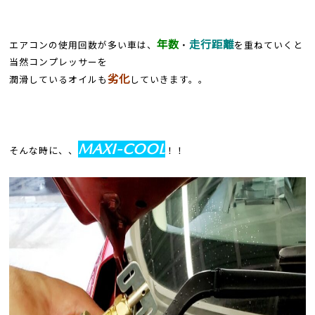
年数
走行距離
エアコンの使用回数が多い車は、
・
を重ねていくと
当然コンプレッサーを
劣化
潤滑しているオイルも
していきます。。
MAXI-COOL
そんな時に、、
！！