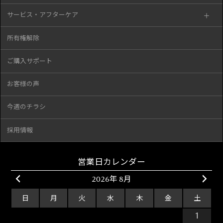
サービス・アフターケア
所有権解除
ご購入サポート
お客様の声
今週のチラシ
採用情報
営業日カレンダー
2026年 8月
日
月
火
水
木
金
土
26
27
28
29
30
31
1