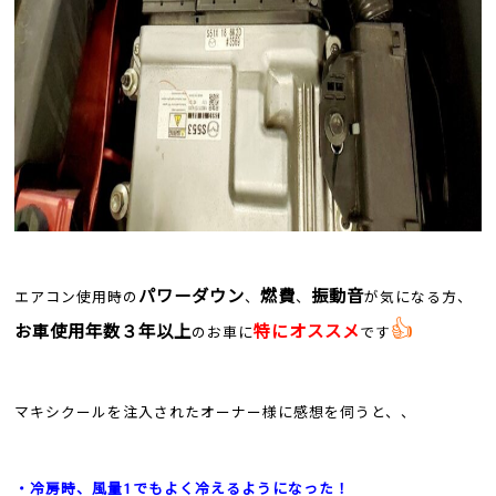
パワーダウン
燃費
振動音
エアコン使用時の
、
、
が気になる方、
👍
お車使用年数３年以上
特にオススメ
のお車に
です
マキシクールを注入されたオーナー様に感想を伺うと、、
・冷房時、風量1でもよく冷えるようになった！