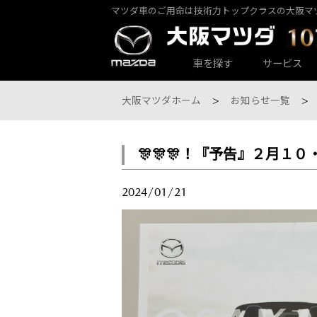
マツダ車のご用命は技術力トップクラスの大阪マ
カーラインナップ一覧
サービス・アフターケアTOP
大阪マツダ店舗一覧
会社情報
車を探す
サービス
大阪マツダホーム
お知らせ一覧
🎊🎊🎊！『予告』２月１０
大阪マツダ 東大阪中央店
パックdeメンテ
乗用車一覧
会社概要
2024/01/21
大阪マツダ 八尾店
その他のメンテナンス