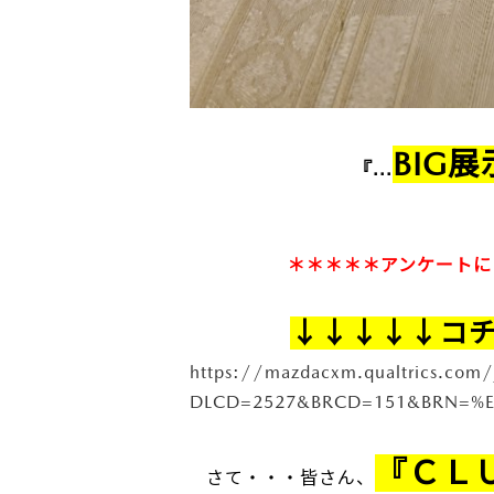
BIG
『...
『いろいろ
＊＊＊＊＊アンケートに
↓↓↓↓↓コ
https://mazdacxm.qualtrics.co
DLCD=2527&BRCD=151&BRN=%E
『ＣＬ
さて・・・皆さん、