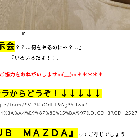
『
展示会
？？...何をやるのにゃ？...』
だよ！！』
ご協力をおねがいしますm(__)m＊＊＊＊＊
チラからどうぞ！↓↓↓↓↓
m/jfe/form/SV_3KuOdHE9Ag96Hwa?
4%BA%A4%E9%87%8E%E5%BA%97&DLCD_BRCD=2527
ＵＢ ＭＡＺＤＡ』
ってご存じでしょう