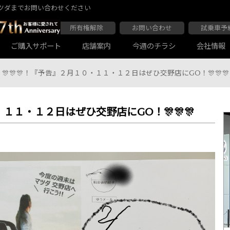
ツダまでお問い合わせください
所有権解除
お問い合わせ
試乗車予
ご購入サポート
店舗案内
今週のチラシ
会社情報
🎊🎊🎊！『予告』２月１０・１１・１２日はぜひ交野店にGO！🎊🎊🎊
・１１・１２日はぜひ交野店にGO！🎊🎊🎊
大阪マツダ 東住吉店
会社沿革
大阪マツダ 四條畷店
ボディコーティング
Audiの店舗紹介
軽自動車一覧
マツダ延長保証
商用車一覧
大阪マツダ 関目高殿本店
大阪マツダ 枚方店
マツダ自動車保険スカイプラス
JAF