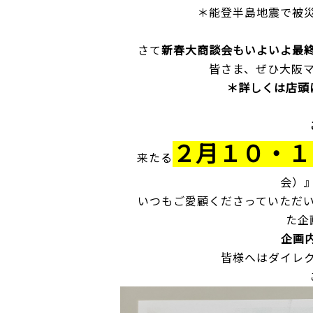
＊能登半島地震で被災
さて
新春大商談会もいよいよ最
皆さま、ぜひ大阪
＊詳しくは店頭
２月１０・１
来たる
会）
いつもご愛顧くださっていただい
た企
企画内
皆様へはダイレクト
ご期