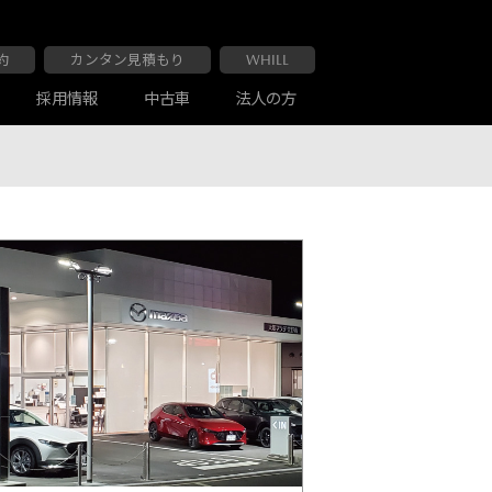
約
カンタン見積もり
WHILL
採用情報
中古車
法人の方
大阪マツダ 布施南店
車検・点検
お客様の声
大阪マツダ 交野店