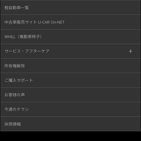
軽自動車一覧
中古車販売サイト U-CAR On-NET
WHILL（電動車椅子）
サービス・アフターケア
所有権解除
ご購入サポート
お客様の声
今週のチラシ
採用情報