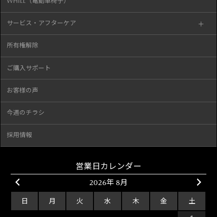
WHILL（電動車椅子）
サービス・アフターケア
所有権解除
ご購入サポート
お客様の声
今週のチラシ
採用情報
営業日カレンダー
2026年 8月
日
月
火
水
木
金
土