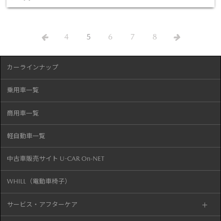
4
5
6
7
8
カーラインナップ
乗用車一覧
商用車一覧
軽自動車一覧
中古車販売サイト U-CAR On-NET
WHILL（電動車椅子）
サービス・アフターケア