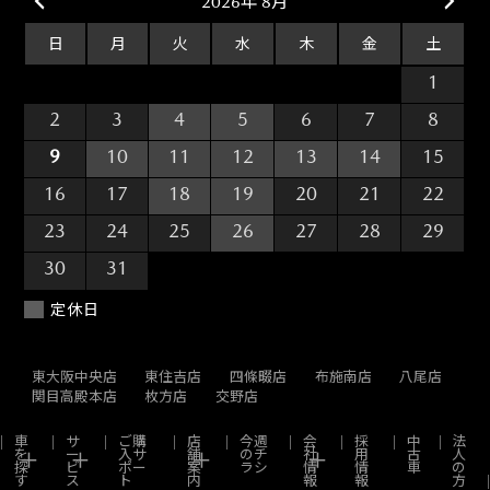
2026年 8月
日
月
火
水
木
金
土
26
27
28
29
30
31
1
2
3
4
5
6
7
8
9
10
11
12
13
14
15
16
17
18
19
20
21
22
23
24
25
26
27
28
29
30
31
1
2
3
4
5
定休日
東大阪中央店
東住吉店
四條畷店
布施南店
八尾店
関目高殿本店
枚方店
交野店
車
サ
ご購
店
今週
会
採
中
法
を
ー
入サ
舗
のチ
社
用
古
人
探
ビ
ポー
案
ラシ
情
情
車
の
す
ス
ト
内
報
報
方