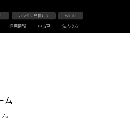
約
カンタン見積もり
WHILL
採用情報
中古車
法人の方
大阪マツダ 布施南店
車検・点検
お客様の声
ーム
さい。
大阪マツダ 交野店