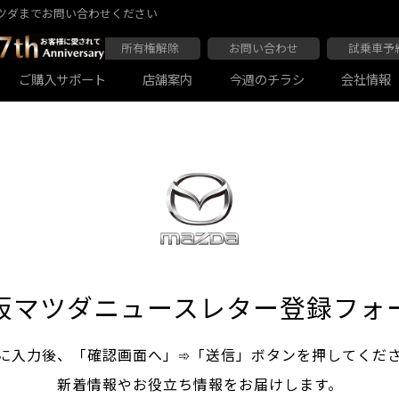
ツダまでお問い合わせください
所有権解除
お問い合わせ
試乗車予
ご購入サポート
店舗案内
今週のチラシ
会社情報
大阪マツダ 東住吉店
会社沿革
大阪マツダ 四條畷店
ボディコーティング
Audiの店舗紹介
軽自動車一覧
マツダ延長保証
商用車一覧
阪マツダニュースレター登録フォ
に入力後、「確認画面へ」➾「送信」ボタンを押してくだ
大阪マツダ 関目高殿本店
大阪マツダ 枚方店
マツダ自動車保険スカイプラス
JAF
新着情報やお役立ち情報をお届けします。