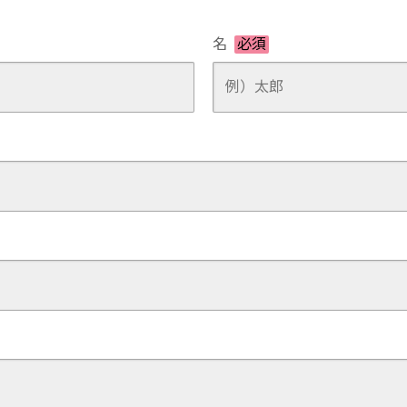
U-car Land 中古車専売店
法人営業部
名
必須