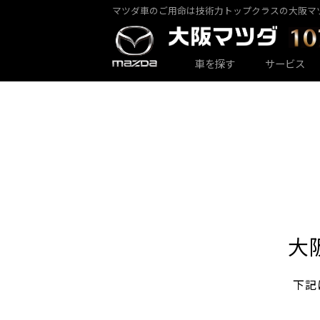
マツダ車のご用命は技術力トップクラスの大阪マ
カーラインナップ一覧
サービス・アフターケアTOP
大阪マツダ店舗一覧
会社情報
車を探す
サービス
大阪マツダ 東大阪中央店
パックdeメンテ
乗用車一覧
会社概要
大
下記
大阪マツダ 八尾店
その他のメンテナンス