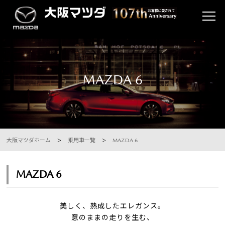
MAZDA 6
大阪マツダホーム
乗用車一覧
MAZDA 6
MAZDA 6
美しく、熟成したエレガンス。
意のままの走りを生む、