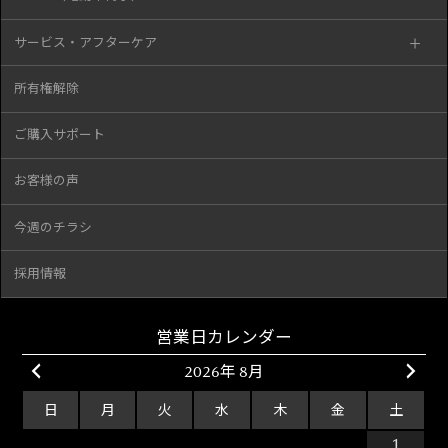
サービス・アフターケア
所有権解除
ご購入サポート
お客様の声
今週のチラシ
採用情報
営業日カレンダー
2026年 8月
日
月
火
水
木
金
土
26
27
28
29
30
31
1