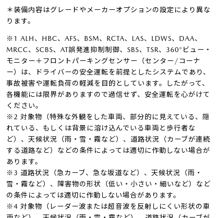
＊装備内容はグレードやメーカーオプションの設定により異な
ります。
※1 ALH、HBC、AFS、BSM、RCTA、LAS、LDWS、DAA、
MRCC、SCBS、AT誤発進抑制制御、SBS、TSR、360°ビュー・
モニター＋フロントパーキングセンサー（センター/コーナ
ー）は、ドライバーの安全運転を前提としたシステムであり、
事故被害や運転負荷の軽減を目的としています。したがって、
各機能には限界がありますので過信せず、安全運転を心がけて
ください。
※2 対象物（特殊な外観をした車両、部分的に見えている、隠
れている、もしくは背景に溶け込んでいる車両と歩行者な
ど）、天候状況（雨・雪・霧など）、道路状況（カーブが連続
する道路など）などの条件によっては適切に作動しない場合が
あります。
※3 道路状況（急カーブ、急な坂道など）、天候状況（雨・
雪・霧など）、障害物の形状（低い・小さい・細いなど）など
の条件によっては適切に作動しない場合があります。
※4 対象物（レーダー波または超音波を反射しにくい形状の車
両など）、天候状況（雨・雪・霧など）、道路状況（カーブが