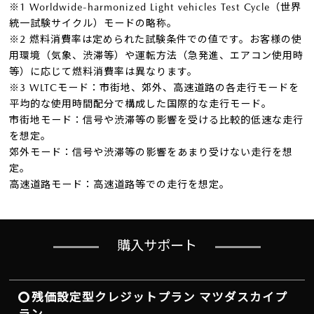
※1 Worldwide-harmonized Light vehicles Test Cycle（世界
統一試験サイクル）モードの略称。
※2 燃料消費率は定められた試験条件での値です。お客様の使
用環境（気象、渋滞等）や運転方法（急発進、エアコン使用時
等）に応じて燃料消費率は異なります。
※3 WLTCモード：市街地、郊外、高速道路の各走行モードを
平均的な使用時間配分で構成した国際的な走行モード。
市街地モード：信号や渋滞等の影響を受ける比較的低速な走行
を想定。
郊外モード：信号や渋滞等の影響をあまり受けない走行を想
定。
高速道路モード：高速道路等での走行を想定。
購入サポート
残価設定型クレジットプラン マツダスカイプ