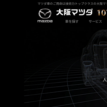
マツダ車のご用命は技術力トップクラスの大阪マ
カーラインナップ一覧
サービス・アフターケアTOP
大阪マツダ店舗一覧
会社情報
車を探す
サービス
大阪マツダ 東大阪中央店
パックdeメンテ
乗用車一覧
会社概要
人
大阪マツダ 八尾店
その他のメンテナンス