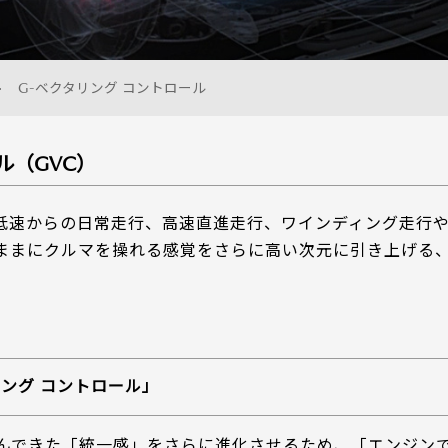
U-car Land 中古車専売店
法人営業部
G-ベクタリング コントロール
ル（GVC）
低速からの日常走行、高速直進走行、ワインディング走行
ままにクルマを操れる感覚をさらに高い次元に引き上げる、
ング コントロール」
組んできた「統一感」をさらに進化させるため、「エンジン