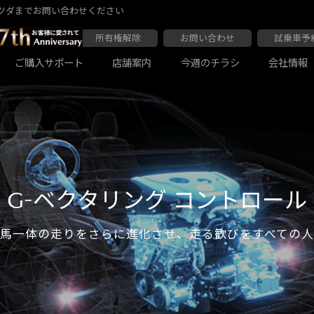
ツダまでお問い合わせください
所有権解除
お問い合わせ
試乗車予
ご購入サポート
店舗案内
今週のチラシ
会社情報
大阪マツダ 東住吉店
会社沿革
大阪マツダ 四條畷店
ボディコーティング
Audiの店舗紹介
軽自動車一覧
マツダ延長保証
商用車一覧
G-ベクタリング コントロール
馬一体の走りをさらに進化させ、走る歓びをすべての
大阪マツダ 関目高殿本店
大阪マツダ 枚方店
マツダ自動車保険スカイプラス
JAF