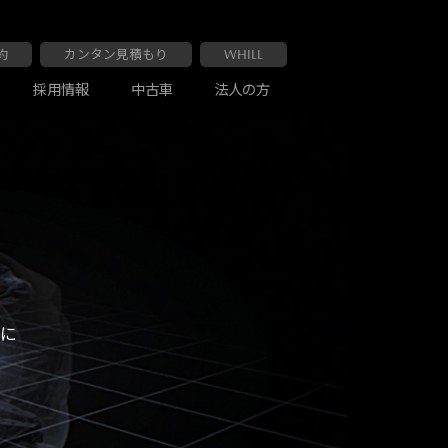
約
カンタン見積もり
WHILL
採用情報
中古車
法人の方
大阪マツダ 布施南店
車検・点検
お客様の声
人に
大阪マツダ 交野店